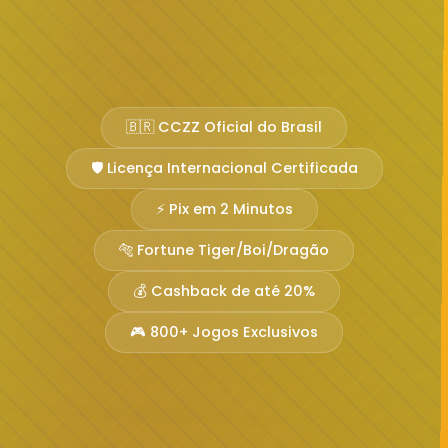
🇧🇷 CCZZ Oficial do Brasil
🛡️ Licença Internacional Certificada
⚡ Pix em 2 Minutos
🐅 Fortune Tiger/Boi/Dragão
💰 Cashback de até 20%
🎮 800+ Jogos Exclusivos