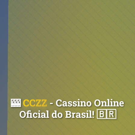
🎰
CCZZ
- Cassino Online
Oficial do Brasil! 🇧🇷