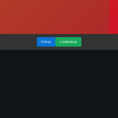
Entrar
Cadastrar
CCZZ | Jogo Responsável:
Uma Abordagem