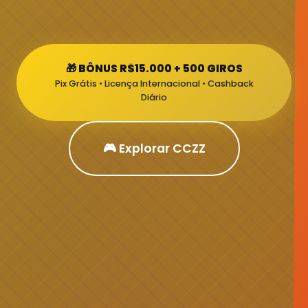
🎁 BÔNUS R$15.000 + 500 GIROS
Pix Grátis • Licença Internacional • Cashback
Diário
🎮 Explorar CCZZ