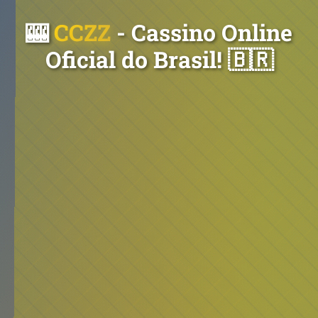
🎰
CCZZ
- Cassino Online
Oficial do Brasil! 🇧🇷