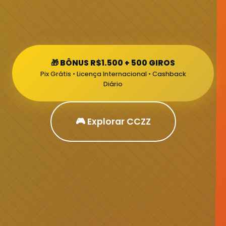
🎁 BÔNUS R$1.500 + 500 GIROS
Pix Grátis • Licença Internacional • Cashback
Diário
🎮 Explorar CCZZ